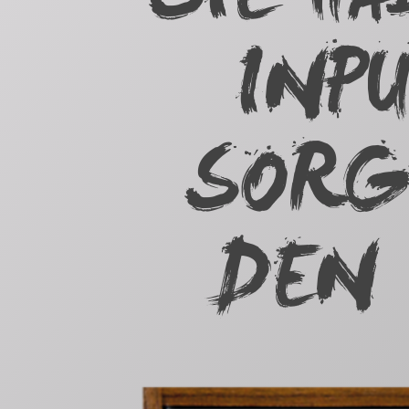
INPU
SORG
DEN 