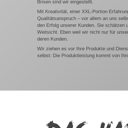
Brisen sind wir eingestellt.
Mit Kreativität, einer XXL-Portion Erfahr
Qualitätsanspruch – vor allem an uns selbs
den Erfolg unserer Kunden. Sie schätzen 
Weitsicht. Eben weil wir nicht nur für uns
deren Kunden.
Wir ziehen es vor Ihre Produkte und Dienst
selbst: Die Produktleistung kommt von Ihn