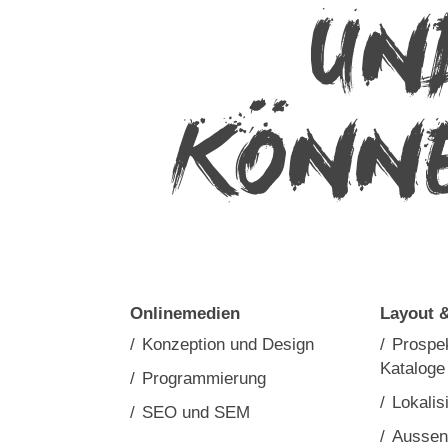
UN
KÖNNE
Onlinemedien
Layout &
/
Konzeption und Design
/
Prospe
Kataloge
/
Programmierung
/
Lokalis
/
SEO und SEM
/
Aussen