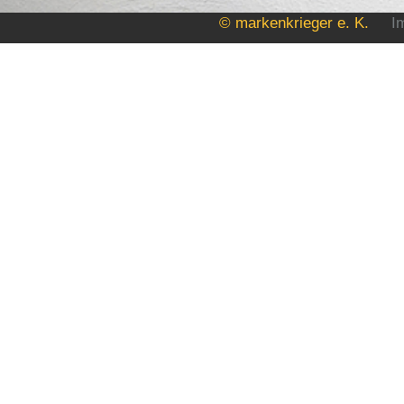
© markenkrieger e. K.
I